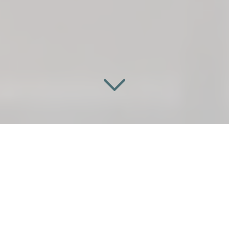
LA PORTE, AUTREMENT.
Bienvenue chez Elezio Design, des
portes sur-mesure
qui se fondent avec élégance dans l'agencement de
vos intérieurs créant une harmonie parfaite.