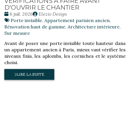
VÉRIFICATIONS À FAIRE AVANT
D'OUVRIR LE CHANTIER
Date
Publié
6 juil. 2026
Elezio Design
:
Tags
par
Porte invisible
,
Appartement parisien ancien
,
:
Rénovation haut de gamme
,
Architecture intérieure
,
Sur mesure
Avant de poser une porte invisible toute hauteur dans
un appartement ancien à Paris, mieux vaut vérifier les
niveaux finis, les aplombs, les corniches et le système
choisi.
LIRE LA SUITE