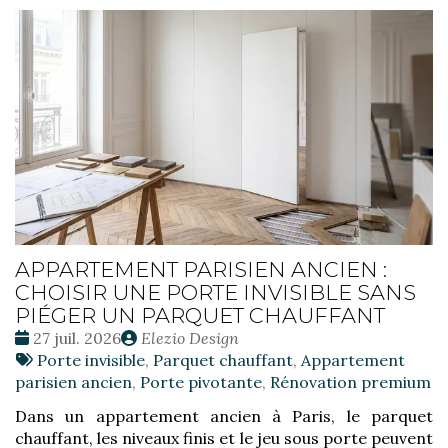
APPARTEMENT PARISIEN ANCIEN :
CHOISIR UNE PORTE INVISIBLE SANS
PIÉGER UN PARQUET CHAUFFANT
Date
Publié
27 juil. 2026
Elezio Design
:
Tags
par
Porte invisible
,
Parquet chauffant
,
Appartement
:
parisien ancien
,
Porte pivotante
,
Rénovation premium
Dans un appartement ancien à Paris, le parquet
chauffant, les niveaux finis et le jeu sous porte peuvent