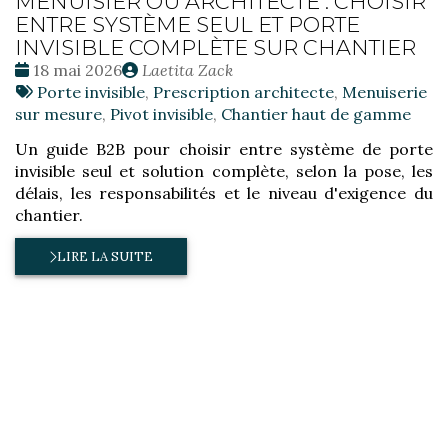
MENUISIER OU ARCHITECTE : CHOISIR
ENTRE SYSTÈME SEUL ET PORTE
INVISIBLE COMPLÈTE SUR CHANTIER
Date
Publié
18 mai 2026
Laetita Zack
:
Tags
par
Porte invisible
,
Prescription architecte
,
Menuiserie
:
sur mesure
,
Pivot invisible
,
Chantier haut de gamme
Un guide B2B pour choisir entre système de porte
invisible seul et solution complète, selon la pose, les
délais, les responsabilités et le niveau d'exigence du
chantier.
LIRE LA SUITE