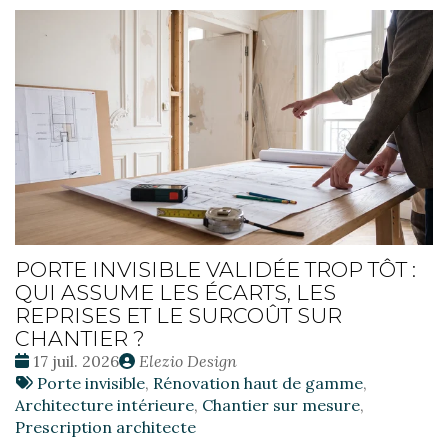
PORTE INVISIBLE VALIDÉE TROP TÔT :
QUI ASSUME LES ÉCARTS, LES
REPRISES ET LE SURCOÛT SUR
CHANTIER ?
Date
Publié
17 juil. 2026
Elezio Design
:
Tags
par
Porte invisible
,
Rénovation haut de gamme
,
:
Architecture intérieure
,
Chantier sur mesure
,
Prescription architecte