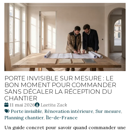
PORTE INVISIBLE SUR MESURE : LE
BON MOMENT POUR COMMANDER
SANS DÉCALER LA RÉCEPTION DU
CHANTIER
Date
Publié
11 mai 2026
Laetita Zack
:
Tags
par
Porte invisible
,
Rénovation intérieure
,
Sur mesure
,
:
Planning chantier
,
Île-de-France
Un guide concret pour savoir quand commander une