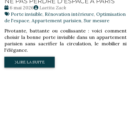
NE PAS PERDRE D'ESPACE À PARIS
Date
Publié
6 mai 2026
Laetita Zack
:
Tags
par
Porte invisible
,
Rénovation intérieure
,
Optimisation
:
de l'espace
,
Appartement parisien
,
Sur mesure
Pivotante, battante ou coulissante : voici comment
choisir la bonne porte invisible dans un appartement
parisien sans sacrifier la circulation, le mobilier ni
l'élégance.
LIRE LA SUITE